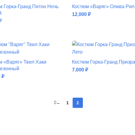
м Горка-Гранд Питон Ночь
Костюм «Варяг» Олива Рип
й
12,000
₽
₽
ДОБАВИТЬ В КОРЗИНУ
ДОБАВИТЬ В КОРЗИНУ
м «Варяг» Твил Хаки
Костюм Горка-Гранд Призра
езонный
7,000
₽
0
₽
ДОБАВИТЬ В КОРЗИНУ
ДОБАВИТЬ В КОРЗИНУ
←
1
2