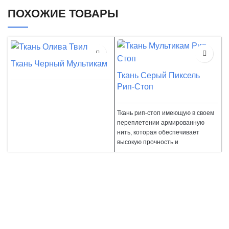
ПОХОЖИЕ ТОВАРЫ
Ткань Черный Мультикам
Т
Ткань Серый Пиксель
Рип-Стоп
Т
п
н
Ткань рип-стоп имеющую в своем
в
переплетении армированную
у
нить, которая обеспечивает
т
высокую прочность и
устойчивость к разрывам. Ткань
так же имеет